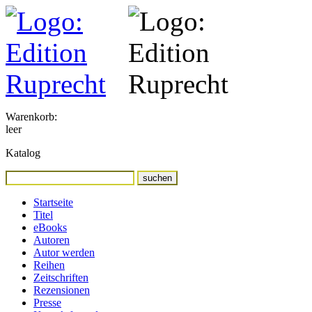
Warenkorb:
leer
Katalog
Startseite
Titel
eBooks
Autoren
Autor werden
Reihen
Zeitschriften
Rezensionen
Presse