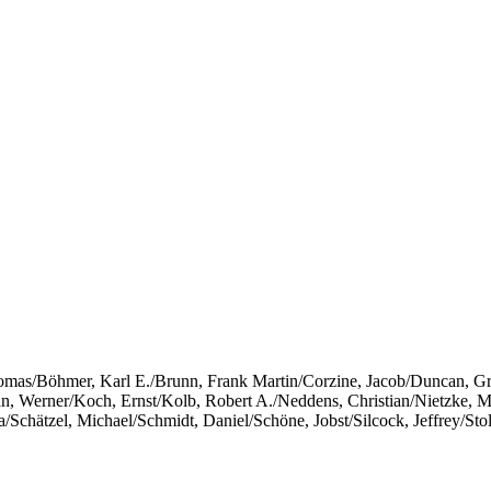
homas/Böhmer, Karl E./Brunn, Frank Martin/Corzine, Jacob/Duncan, G
Werner/Koch, Ernst/Kolb, Robert A./Neddens, Christian/Nietzke, Mark
a/Schätzel, Michael/Schmidt, Daniel/Schöne, Jobst/Silcock, Jeffrey/S