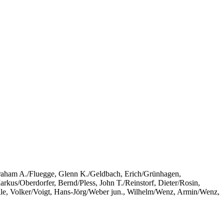
raham A./Fluegge, Glenn K./Geldbach, Erich/Grünhagen,
us/Oberdorfer, Bernd/Pless, John T./Reinstorf, Dieter/Rosin,
tolle, Volker/Voigt, Hans-Jörg/Weber jun., Wilhelm/Wenz, Armin/Wenz,