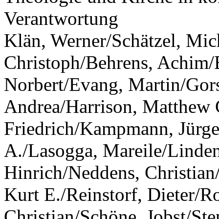
Verantwortung
Klän, Werner/Schätzel, Mic
Christoph/Behrens, Achim/
Norbert/Evang, Martin/Gor
Andrea/Harrison, Matthew C
Friedrich/Kampmann, Jürge
A./Lasogga, Mareile/Linde
Hinrich/Neddens, Christia
Kurt E./Reinstorf, Dieter/R
Christian/Schöne, Jobst/St